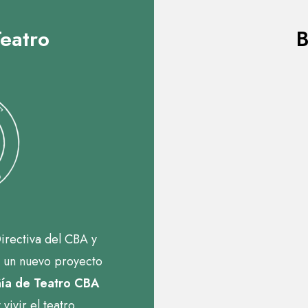
eatro
B
Directiva del CBA y
 un nuevo proyecto
ñía de Teatro CBA
vivir el teatro.