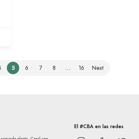
4
5
6
7
8
…
16
Next
El #CBA en las redes
, segunda planta, Casal can