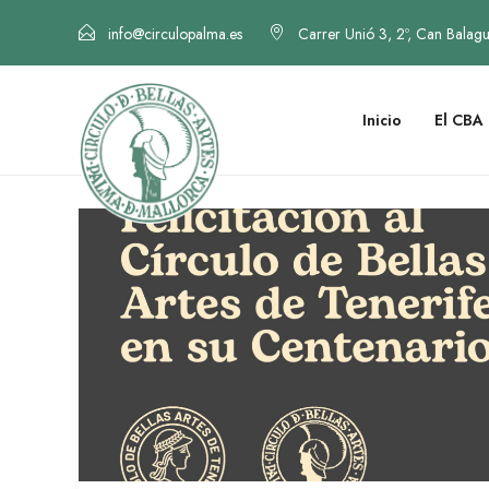
info@circulopalma.es
Carrer Unió 3, 2º, Can Balag
Inicio
El CBA