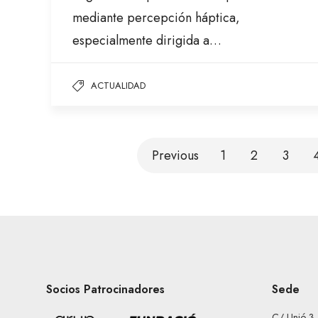
mediante percepción háptica,
especialmente dirigida a…
ACTUALIDAD
Previous
1
2
3
Socios Patrocinadores
Sede
C/ Unió 3