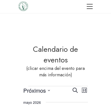
Calendario de
eventos
(clicar encima del evento para
más información)
Eventos
Próximos
Navegació
Navegación
Buscar
Lista
de
Selecciona
de
mayo 2026
vistas
la