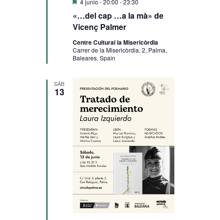
Destacado
4 junio - 20:00
-
23:30
«…del cap …a la mà» de
Vicenç Palmer
Centre Cultural la Misericòrdia
Carrer de la Misericòrdia, 2, Palma,
Baleares, Spain
SÁB
13