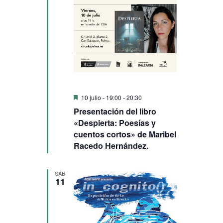
Destacado
10 julio - 19:00
-
20:30
Presentación del libro
«Despierta: Poesías y
cuentos cortos» de Maribel
Racedo Hernández.
SÁB
11