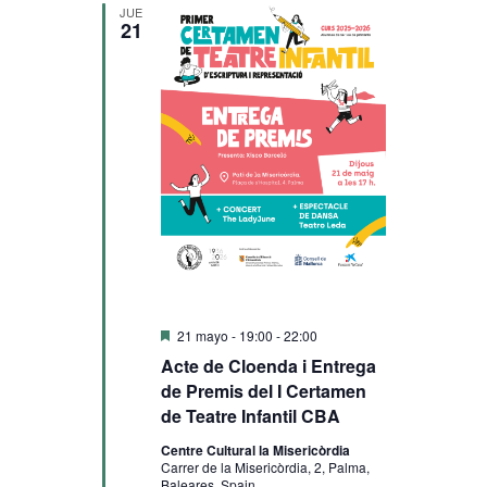
búsqueda
de
fecha.
JUE
21
Evento
y
vistas
de
Eventos
Destacado
21 mayo - 19:00
-
22:00
Acte de Cloenda i Entrega
de Premis del I Certamen
de Teatre Infantil CBA
Centre Cultural la Misericòrdia
Carrer de la Misericòrdia, 2, Palma,
Baleares, Spain