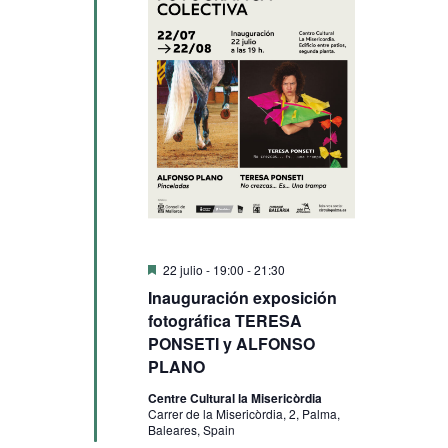
Destacado
22 julio - 19:00
-
21:30
Inauguración exposición
fotográfica TERESA
PONSETI y ALFONSO
PLANO
Centre Cultural la Misericòrdia
Carrer de la Misericòrdia, 2, Palma,
Baleares, Spain