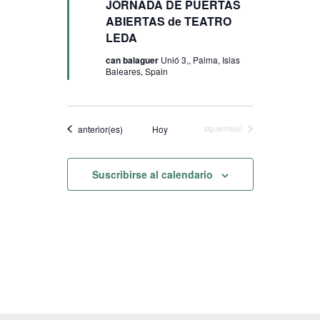
JORNADA DE PUERTAS
ABIERTAS de TEATRO
LEDA
can balaguer
Unió 3,, Palma, Islas
Baleares, Spain
Eventos
anterior(es)
Hoy
Eventos
siguiente(s)
Suscribirse al calendario