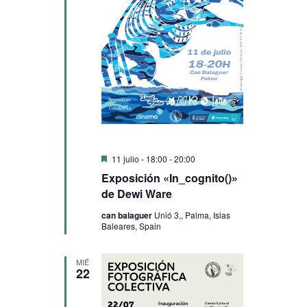
Destacado
11 julio - 18:00
-
20:00
Exposición «In_cognito()»
de Dewi Ware
can balaguer
Unió 3,, Palma, Islas
Baleares, Spain
MIÉ
22