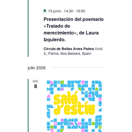
Destacado
13 junio - 14:30
-
16:00
Presentación del poemario
«Tratado de
merecimiento», de Laura
Izquierdo.
Círculo de Bellas Artes Palma
Unió
3,, Palma, Illes Balears, Spain
julio 2026
MIÉ
8