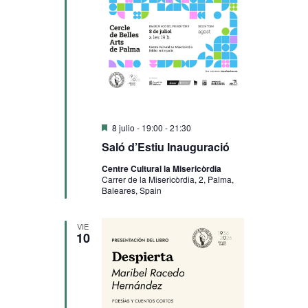
Destacado
8 julio - 19:00
-
21:30
Saló d’Estiu Inauguració
Centre Cultural la Misericòrdia
Carrer de la Misericòrdia, 2, Palma,
Baleares, Spain
VIE
10