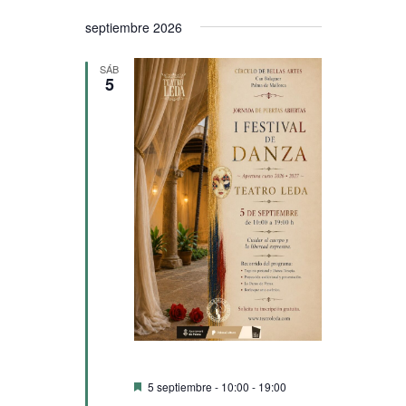
septiembre 2026
SÁB
5
Destacado
5 septiembre - 10:00
-
19:00