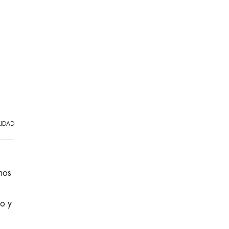
IDAD
mos
o y