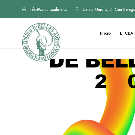
info@circulopalma.es
Carrer Unió 3, 2º, Can Balag
Inicio
El CBA